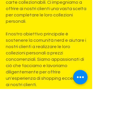
carte collezionabili. Ci impegniamo a
offrire ai nostri clienti una vasta scelta
per completare le loro collezioni
personali.
Il nostro obiettivo principale è
sostenere la comunità nerd e aiutare i
nostri clienti a realizzare le loro
collezioni personali a prezzi
concorrenziali. Siamo appassionati di
ciò che facciamo e lavoriamo
diligentemente per offrire
un'esperienza di shopping eccellente
ai nostri clienti.
HOBBY ARCADE S.R.L.
HOBBY ARCADE S.R.L.