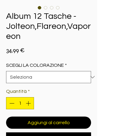
Album 12 Tasche -
Jolteon,Flareon,Vapor
eon
Prezzo
34,99 €
SCEGLI LA COLORAZIONE
*
Quantità
*
Aggiungi al carrello