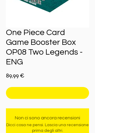
One Piece Card
Game Booster Box
OP08 Two Legends -
ENG
Prezzo
89,99 €
Esaurito
Non ci sono ancora recensioni
Dicci cosa ne pensi. Lascia una recensione
prima degli altri.